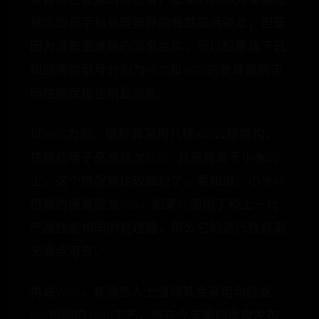
从目前已披露的信息看，松果的对标对象毫无
悬念的是手机处理器界的翘楚高通骁龙，但是
因为没有更准确的消息坐实，所以松果旗下已
知的两款型号分别为V670和V970的处理器的实
际性能定位也稍显混乱。
以V670为例，据称其采用八核A53公版架构，
性能约等于高通骁龙808，且将首发于小米5C
上，这个情况就比较尴尬了。要知道，小米4C
搭载的便是骁龙808，如果5C使用了和上一代
产品性能相同的处理器，那么它的迭代性就毫
无亮点可言。
再说V970，有消息人士强调其会采用与骁龙
835相同的10nm工艺，将在今年第四季度发布