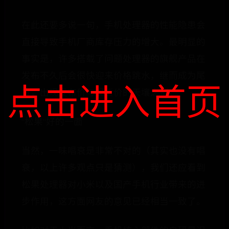
在此还要多说一句，手机处理器的性能隐患会
直接导致手机厂商库存压力的增大。最明显的
事实是，许多搭载了问题处理器的旗舰产品在
发布不久后会很快迎来价格跳水，继而成为尾
点击进入首页
货，出现发布价与现货价的天壤之别。
“松果”好的一面
当然，一味唱衰是非常不对的（其实也没有唱
衰，以上许多观点只是猜测），我们还应看到
松果处理器对小米以及国产手机行业带来的进
步作用，这方面网友的意见已经相当一致了。