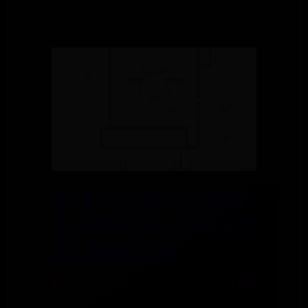
腾讯第二？！全球Top20游戏公
司，国内5家上榜！中美日“三分
天下”的格局-7.GAME
⌛ 07-07
🔍 7965