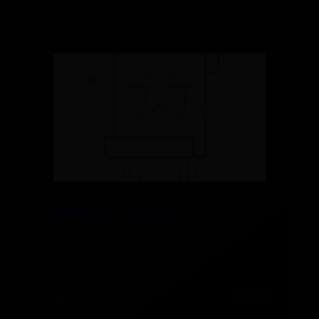
博美犬为什么歪头？
⌛ 07-23
🔍 613