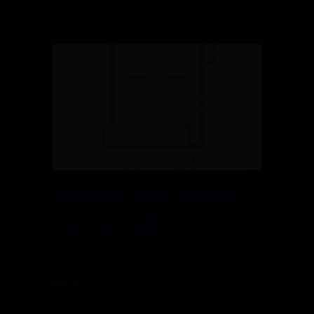
夹的意思,夹的解释,夹的拼音,夹
的部首,夹的笔顺
⌛ 11-01
🔍 7840