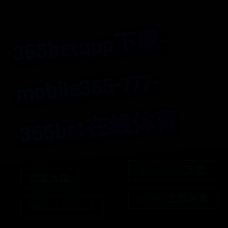
3
6
5
bet
a
p
p
下
载-
m
o
bile
3
6
3
6
5
bet
在
线
体
5-777-
育
365BETAPP下载
时空入口
365BET在线体育
MOBILE365-777