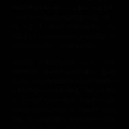
的旗舰产品小米6s和Note 3上首发，如此看来
V970是完全以骁龙旗舰级处理器为追赶对象
的。然而，工艺相同并不代表性能相似，V970
能否在未来一段时期内撑起小米在处理器方面
走高端路线的愿望，答案相当不确定。
也就是说，从市场定位而言，V670和V970的目
的是清晰的，即分别对应中端和高端，但从性
能来看，这两款处理器想要像骁龙那样赋予小
米手机产品线巨大的换代效应，则有一定的困
难。当然也不排除一个情况，那就是小米依靠
松果在手机型号上另起一派，抛弃旧产品线的
桎梏，那么在营销层面，擅长价格屠杀的天性