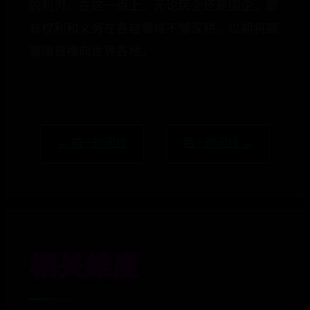
的利刃。在这一点上，无论民企还是国企，都
有权利和义务在各自领域不懈深耕，以期将高
端国货推向世界各地。
← 前一时间线
后一时间线 →
相关维度