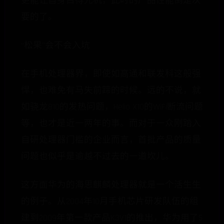
更能让自身占得先机，此时的产品性能倒是次
要的了。
“松果”会不会入坑
在手机处理器界，即使如高通和联发科这般强
悍，也难免有马失前蹄的时候。远的不说，就
如骁龙810的发热问题，Helio X10的WiFi断流问题
等，也才是近一两年的事。而对于一众刚踏入
自研处理器门槛的企业而言，首批产品的质量
问题也似乎是逾越不过去的一道坎儿。
这方面华为的海思麒麟处理器就是一个活生生
的例子。从2004年10月手机芯片研发队伍的组
建到2009年第一款产品K3V1的推出，华为用了5