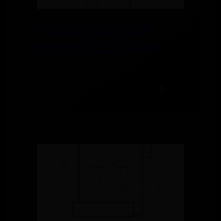
什么是 EMZ 文件？如何在
Windows 10 上打开 EMZ 文件？
⌛ 2026-08-04
👽 admin