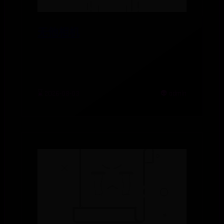
无他相机
⌛ 2026-08-03
👽 admin