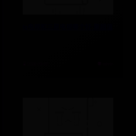
lg电视和三星电视哪个好-聚超值
⌛ 2026-08-02
👽 admin