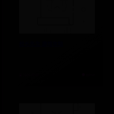
校长先生 游戏攻略
⌛ 2026-07-27
👽 admin