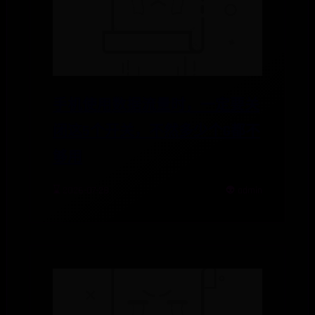
手机使用数据流量时，一定要关
闭这5个开关，不然多少个G都不
够用
⌛ 2026-07-28
👽 admin