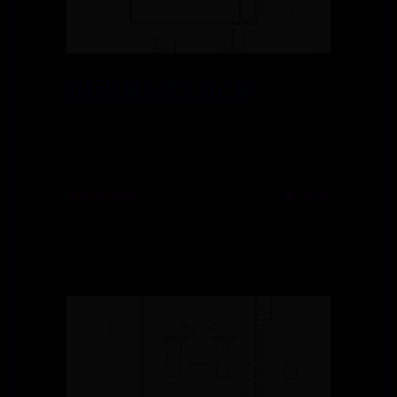
光纤线接头怎么自己接
⌛ 2026-08-01
👽 admin